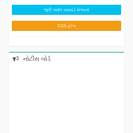
ભૂલી ગયેલ પાસવર્ડ મેળવવો
COS હેલ્પ
નોટીસ બોર્ડ