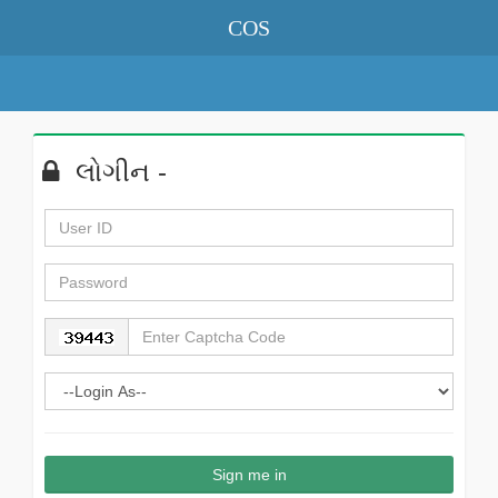
COS
લોગીન -
Sign me in